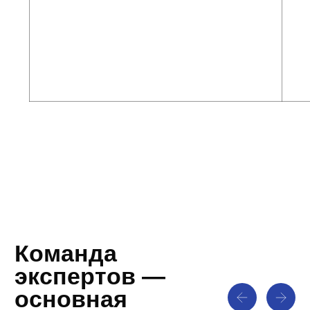
входит в Octagon Group
Обратный звонок
Наши кейсы
Команда экспертов
Основные услуги
Дополнительные услуги
Подобрать вид
Часто задаваемые
компании онлайн
вопросы
Ваши выгоды
Контакты
Наши клиенты и партнеры
Политика конфиденциальности
Заявление об ограничении ответственности
Octagon, 2024