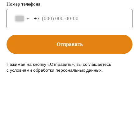
Стоимость наших услуг фиксирована и не меняется
Наши кейсы
Решим для вас даже
самую сложную задачу
Мы защищаем конфиденциальную информацию наших
клиентов, поэтому приводим кейсы без указания
названий компаний и имён
Тяните в сторону
Кейс 1
Кейс 2
Поиск новых
Открытие
способов оплаты
банковского сч
Задача:
Задача:
Компания по производству
У компании, зарегистриров
металлоконструкций закупала
не было ни одного банковс
комплектующие в Китае. Из-за
в течение двух лет. Нужно
усложнившейся ситуации с платежами
счет для торговли с неско