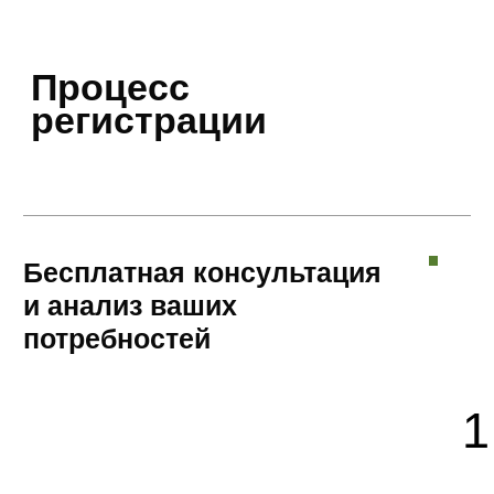
Оставьте заявку
на консультацию
эксперта
Проведём анализ задачи и за 1
день составим комплексное
предложение с учетом именно
ваших целей
вы получите реальные сроки по каждому этапу, точную
стоимость услуги и размеры пошлин, альтернативные
возможности
Ваше имя