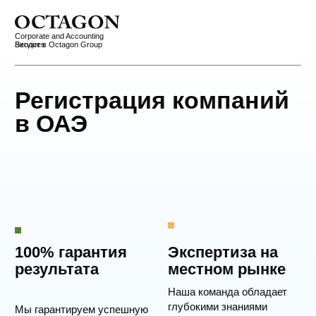
Corporate and Accounting
Services
Входит в Octagon Group
Регистрация компаний
в ОАЭ
100% гарантия
Экспертиза на
результата
местном рынке
Наша команда обладает
глубокими знаниями
Мы гарантируем успешную
местного
регистрацию вашей
законодательства
компании в ОАЭ
и бизнес-среды
Комплексный
подход
Мы предоставляем полный
спектр услуг от регистрации
до открытия банковского